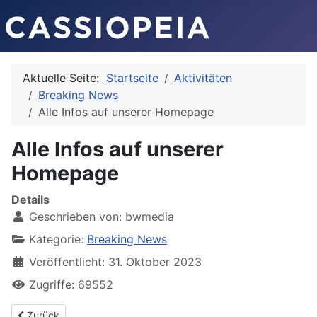
Aktuelle Seite:
Startseite
Aktivitäten
Breaking News
Alle Infos auf unserer Homepage
Alle Infos auf unserer
Homepage
Details
Geschrieben von:
bwmedia
Kategorie:
Breaking News
Veröffentlicht: 31. Oktober 2023
Zugriffe: 69552
Vorheriger Beitrag: Neu Neu Neu Ab 13:00 Uhr sind wir täglich fü
Zurück