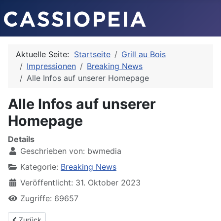
Aktuelle Seite:
Startseite
Grill au Bois
Impressionen
Breaking News
Alle Infos auf unserer Homepage
Alle Infos auf unserer
Homepage
Details
Geschrieben von:
bwmedia
Kategorie:
Breaking News
Veröffentlicht: 31. Oktober 2023
Zugriffe: 69657
Vorheriger Beitrag: Neu Neu Neu Ab 13:00 Uhr sind wir täglich fü
Zurück