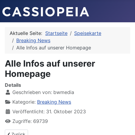
Aktuelle Seite:
Startseite
Speisekarte
Breaking News
Alle Infos auf unserer Homepage
Alle Infos auf unserer
Homepage
Details
Geschrieben von:
bwmedia
Kategorie:
Breaking News
Veröffentlicht: 31. Oktober 2023
Zugriffe: 69739
Vorheriger Beitrag: Neu Neu Neu Ab 13:00 Uhr sind wir täglich fü
Zurück