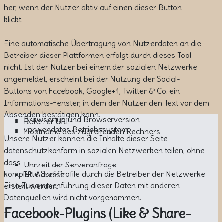
her, wenn der Nutzer aktiv auf einen dieser Button
klickt.
Eine automatische Übertragung von Nutzerdaten an die
Betreiber dieser Plattformen erfolgt durch dieses Tool
nicht. Ist der Nutzer bei einem der sozialen Netzwerke
angemeldet, erscheint bei der Nutzung der Social-
Buttons von Facebook, Google+1, Twitter & Co. ein
Informations-Fenster, in dem der Nutzer den Text vor dem
Absenden bestätigen kann.
Browsertyp und Browserversion
Referrer URL
verwendetes Betriebssystem
Hostname des zugreifenden Rechners
Unsere Nutzer können die Inhalte dieser Seite
datenschutzkonform in sozialen Netzwerken teilen, ohne
dass
Uhrzeit der Serveranfrage
komplette Surf-Profile durch die Betreiber der Netzwerke
IP-Adresse
Eine Zusammenführung dieser Daten mit anderen
erstellt werden.
Datenquellen wird nicht vorgenommen.
Facebook-Plugins (Like & Share-