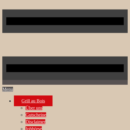
Menu
Grill au Bois
Über uns
Gutscheine
Disclaimer
Jobbörse