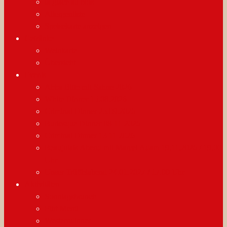
la glace au bois
Allergenliste
Speisekarte anzeigen
Getränke
Weinkarte
Übersicht
Events
Abba Bitte mit Sahne 2026
White Dinner 15.08.2026
Criminal Dinner 25.09.2026
Burlesque Dinner 08-11-2026
Criminal Dinner 13 11 2026
Beaujolais Abend mit Marcel Adam 19.11.2026 / 19.00
Uhr
Unser Trüffelabend 24.01.2027 / 17.00 Uhr
Aktivitäten
Sonntagsbrunch
Flirt Menü
Westerndinner