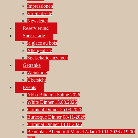
Impressionen
zur Startseite
Newsletter
Reservierung
Speisekarte
la glace au bois
Allergenliste
Speisekarte anzeigen
Getränke
Weinkarte
Übersicht
Events
Abba Bitte mit Sahne 2026
White Dinner 15.08.2026
Criminal Dinner 25.09.2026
Burlesque Dinner 08-11-2026
Criminal Dinner 13 11 2026
Beaujolais Abend mit Marcel Adam 19.11.2026 / 19.00