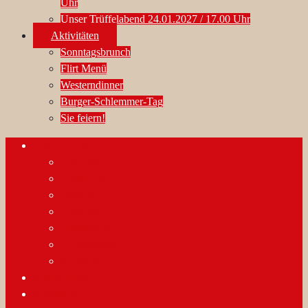
Uhr
Unser Trüffelabend 24.01.2027 / 17.00 Uhr
Aktivitäten
Sonntagsbrunch
Flirt Menü
Westerndinner
Burger-Schlemmer-Tag
Sie feiern!
Grill au Bois
Über uns
Gutscheine
Disclaimer
Jobbörse
Impressionen
zur Startseite
Newsletter
Reservierung
Speisekarte