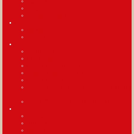
la glace au bois
Allergenliste
Speisekarte anzeigen
Getränke
Weinkarte
Übersicht
Events
Abba Bitte mit Sahne 2026
White Dinner 15.08.2026
Criminal Dinner 25.09.2026
Burlesque Dinner 08-11-2026
Criminal Dinner 13 11 2026
Beaujolais Abend mit Marcel Adam 19.11.2026 / 19.00
Uhr
Unser Trüffelabend 24.01.2027 / 17.00 Uhr
Aktivitäten
Sonntagsbrunch
Flirt Menü
Westerndinner