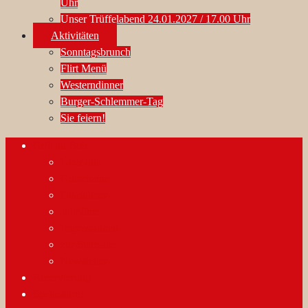
Uhr
Unser Trüffelabend 24.01.2027 / 17.00 Uhr
Aktivitäten
Sonntagsbrunch
Flirt Menü
Westerndinner
Burger-Schlemmer-Tag
Sie feiern!
Grill au Bois
Über uns
Gutscheine
Disclaimer
Jobbörse
Impressionen
zur Startseite
Newsletter
Reservierung
Speisekarte