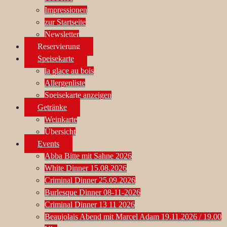
Impressionen
zur Startseite
Newsletter
Reservierung
Speisekarte
la glace au bois
Allergenliste
Speisekarte anzeigen
Getränke
Weinkarte
Übersicht
Events
Abba Bitte mit Sahne 2026
White Dinner 15.08.2026
Criminal Dinner 25.09.2026
Burlesque Dinner 08-11-2026
Criminal Dinner 13 11 2026
Beaujolais Abend mit Marcel Adam 19.11.2026 / 19.00